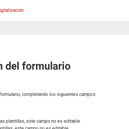
igitalización
 del formulario
u formulario, completando los siguientes campos:
as plantillas, este campo no es editable.
ntillas, este campo no es editable.