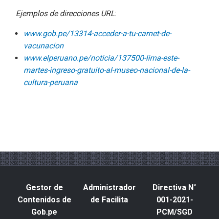
Ejemplos de direcciones URL
:
www.gob.pe/13314-acceder-a-tu-carnet-de-
vacunacion
www.elperuano.pe/noticia/137500-lima-este-
martes-ingreso-gratuito-al-museo-nacional-de-la-
cultura-peruana
Gestor de
Administrador
Directiva N°
Contenidos de
de Facilita
001-2021-
Gob.pe
PCM/SGD